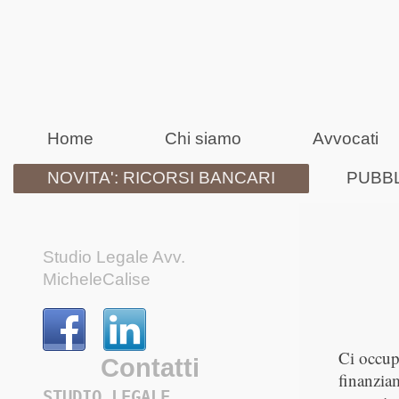
Home
Chi siamo
Avvocati
NOVITA': RICORSI BANCARI
PUBBL
Studio Legale Avv.
MicheleCalise
Ci occupi
Contatti
finanzia
STUDIO LEGALE